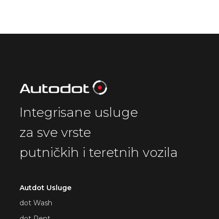
Integrisane usluge
za sve vrste
putničkih i teretnih vozila
Autdot Usluge
dot Wash
dot Rent